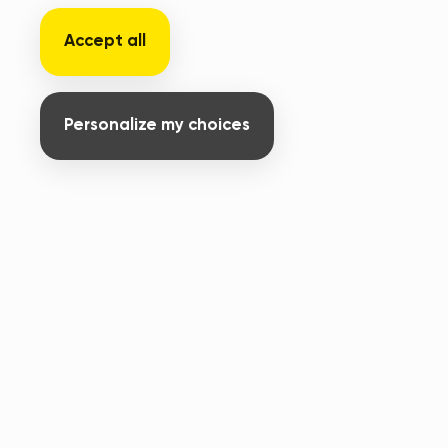
Accept all
Personalize my choices
Applicables à toute commande à compter
du 1er août 2026
1. CHAMP D'APPLICATION ET
OPPOSABILITE
1.1
Les présentes conditions générales de
prestation de services (ci-après les «
Conditions Générales ») ont pour objet de
définir les conditions dans lesquelles