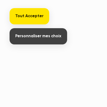
Morillon
Tout Accepter
3868 Route du plateau des Saix, Samoëns
74340 Samoëns
+33450786000
Personnaliser mes choix
Partager
Comment s'y rendre ?