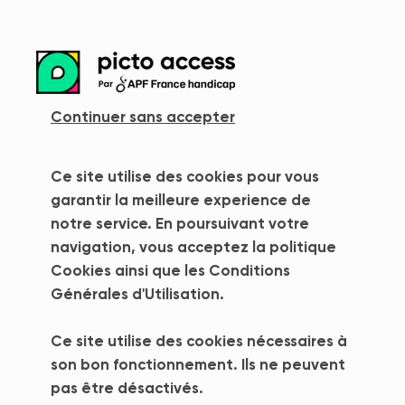
more_vert
Continuer sans accepter
Ce site utilise des cookies pour vous
Erreur 404
garantir la meilleure experience de
notre service. En poursuivant votre
Oups ! Page introuvable
navigation, vous acceptez la politique
Cookies ainsi que les Conditions
La page que vous recherchez ne semble pas /
Générales d'Utilisation.
plus exister. Pas d'inquiétude, rien n'est encore
perdu!
Ce site utilise des cookies nécessaires à
son bon fonctionnement. Ils ne peuvent
Retourner à l'accueil
pas être désactivés.